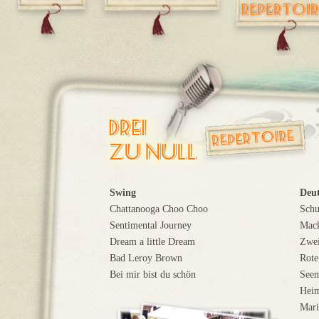
Swing
Deut
Chattanooga Choo Choo
Schu
Sentimental Journey
Mack
Dream a little Dream
Zwei
Bad Leroy Brown
Rote
Bei mir bist du schön
See
Hei
Mari